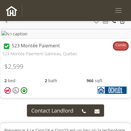
Previous
Next
523 Montée Paiement
Condo
523 Montée Paiement Gatineau, Quebec
$2,599
2
bed
2
bath
966
sqft
Contact Landlord
Bienvenue à Le Cinq23Le Cinq23 est un lieu où la technologie