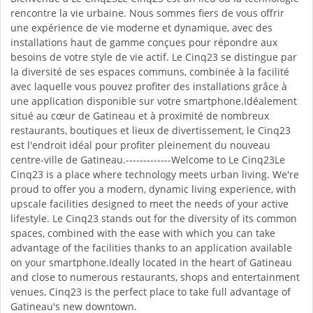
rencontre la vie urbaine. Nous sommes fiers de vous offrir
une expérience de vie moderne et dynamique, avec des
installations haut de gamme conçues pour répondre aux
besoins de votre style de vie actif. Le Cinq23 se distingue par
la diversité de ses espaces communs, combinée à la facilité
avec laquelle vous pouvez profiter des installations grâce à
une application disponible sur votre smartphone.Idéalement
situé au cœur de Gatineau et à proximité de nombreux
restaurants, boutiques et lieux de divertissement, le Cinq23
est l'endroit idéal pour profiter pleinement du nouveau
centre-ville de Gatineau.-------------Welcome to Le Cinq23Le
Cinq23 is a place where technology meets urban living. We're
proud to offer you a modern, dynamic living experience, with
upscale facilities designed to meet the needs of your active
lifestyle. Le Cinq23 stands out for the diversity of its common
spaces, combined with the ease with which you can take
advantage of the facilities thanks to an application available
on your smartphone.Ideally located in the heart of Gatineau
and close to numerous restaurants, shops and entertainment
venues, Cinq23 is the perfect place to take full advantage of
Gatineau's new downtown.