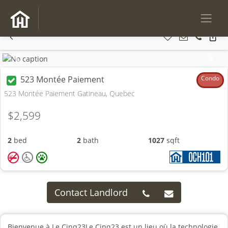
Previous
Next
523 Montée Paiement
Condo
523 Montée Paiement Gatineau, Quebec
$2,599
2
bed
2
bath
1027
sqft
Contact Landlord
Bienvenue à Le Cinq23Le Cinq23 est un lieu où la technologie