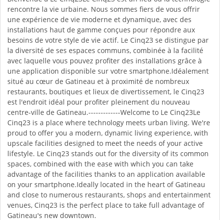
rencontre la vie urbaine. Nous sommes fiers de vous offrir
une expérience de vie moderne et dynamique, avec des
installations haut de gamme conçues pour répondre aux
besoins de votre style de vie actif. Le Cinq23 se distingue par
la diversité de ses espaces communs, combinée à la facilité
avec laquelle vous pouvez profiter des installations grâce à
une application disponible sur votre smartphone.Idéalement
situé au cœur de Gatineau et à proximité de nombreux
restaurants, boutiques et lieux de divertissement, le Cinq23
est l'endroit idéal pour profiter pleinement du nouveau
centre-ville de Gatineau.-------------Welcome to Le Cinq23Le
Cinq23 is a place where technology meets urban living. We're
proud to offer you a modern, dynamic living experience, with
upscale facilities designed to meet the needs of your active
lifestyle. Le Cinq23 stands out for the diversity of its common
spaces, combined with the ease with which you can take
advantage of the facilities thanks to an application available
on your smartphone.Ideally located in the heart of Gatineau
and close to numerous restaurants, shops and entertainment
venues, Cinq23 is the perfect place to take full advantage of
Gatineau's new downtown.