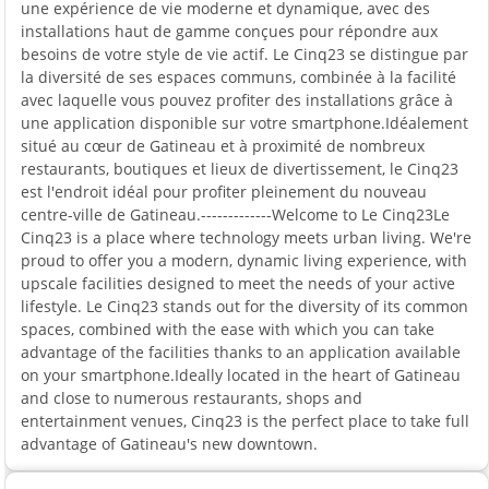
une expérience de vie moderne et dynamique, avec des
installations haut de gamme conçues pour répondre aux
besoins de votre style de vie actif. Le Cinq23 se distingue par
la diversité de ses espaces communs, combinée à la facilité
avec laquelle vous pouvez profiter des installations grâce à
une application disponible sur votre smartphone.Idéalement
situé au cœur de Gatineau et à proximité de nombreux
restaurants, boutiques et lieux de divertissement, le Cinq23
est l'endroit idéal pour profiter pleinement du nouveau
centre-ville de Gatineau.-------------Welcome to Le Cinq23Le
Cinq23 is a place where technology meets urban living. We're
proud to offer you a modern, dynamic living experience, with
upscale facilities designed to meet the needs of your active
lifestyle. Le Cinq23 stands out for the diversity of its common
spaces, combined with the ease with which you can take
advantage of the facilities thanks to an application available
on your smartphone.Ideally located in the heart of Gatineau
and close to numerous restaurants, shops and
entertainment venues, Cinq23 is the perfect place to take full
advantage of Gatineau's new downtown.