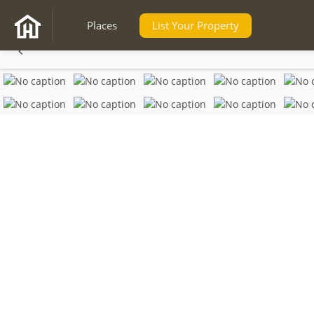
Places
List Your Property