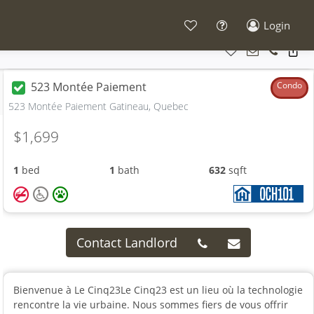
Login
523 Montée Paiement
Condo
523 Montée Paiement Gatineau, Quebec
$1,699
1
bed
1
bath
632
sqft
Contact Landlord
Bienvenue à Le Cinq23Le Cinq23 est un lieu où la technologie
rencontre la vie urbaine. Nous sommes fiers de vous offrir