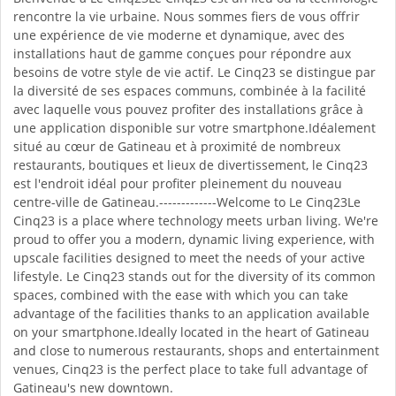
rencontre la vie urbaine. Nous sommes fiers de vous offrir
une expérience de vie moderne et dynamique, avec des
installations haut de gamme conçues pour répondre aux
besoins de votre style de vie actif. Le Cinq23 se distingue par
la diversité de ses espaces communs, combinée à la facilité
avec laquelle vous pouvez profiter des installations grâce à
une application disponible sur votre smartphone.Idéalement
situé au cœur de Gatineau et à proximité de nombreux
restaurants, boutiques et lieux de divertissement, le Cinq23
est l'endroit idéal pour profiter pleinement du nouveau
centre-ville de Gatineau.-------------Welcome to Le Cinq23Le
Cinq23 is a place where technology meets urban living. We're
proud to offer you a modern, dynamic living experience, with
upscale facilities designed to meet the needs of your active
lifestyle. Le Cinq23 stands out for the diversity of its common
spaces, combined with the ease with which you can take
advantage of the facilities thanks to an application available
on your smartphone.Ideally located in the heart of Gatineau
and close to numerous restaurants, shops and entertainment
venues, Cinq23 is the perfect place to take full advantage of
Gatineau's new downtown.