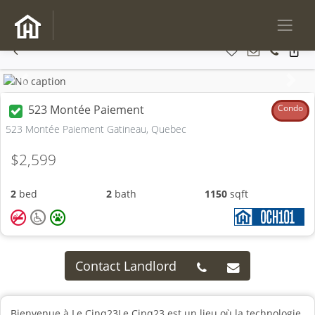
Previous
Next
523 Montée Paiement
Condo
523 Montée Paiement Gatineau, Quebec
$2,599
2
bed
2
bath
1150
sqft
Contact Landlord
Bienvenue à Le Cinq23Le Cinq23 est un lieu où la technologie