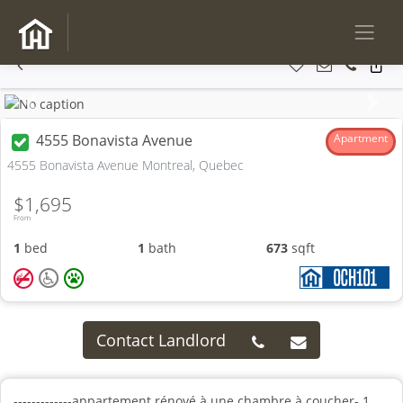
Previous
Next
4555 Bonavista Avenue
Apartment
4555 Bonavista Avenue Montreal, Quebec
$1,695
From
1
bed
1
bath
673
sqft
Contact Landlord
-------------appartement rénové à une chambre à coucher- 1