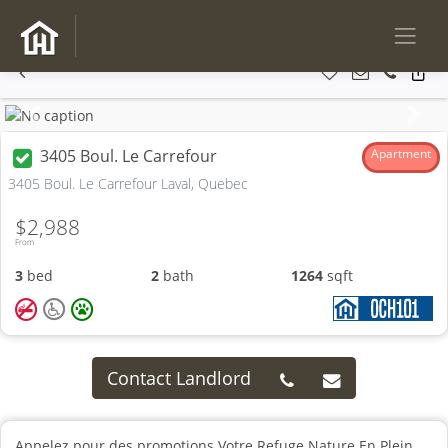
Previous
Next
3405 Boul. Le Carrefour
Apartment
3405 Boul. Le Carrefour Laval, Quebec
$2,988
From
3
bed
2
bath
1264
sqft
Contact Landlord
Appelez pour des promotions.Votre Refuge Nature En Plein