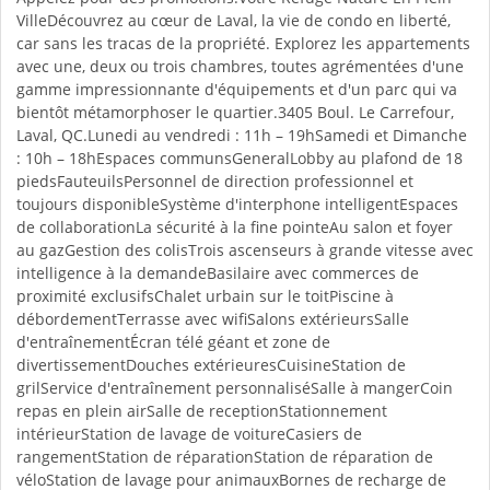
VilleDécouvrez au cœur de Laval, la vie de condo en liberté,
car sans les tracas de la propriété. Explorez les appartements
avec une, deux ou trois chambres, toutes agrémentées d'une
gamme impressionnante d'équipements et d'un parc qui va
bientôt métamorphoser le quartier.3405 Boul. Le Carrefour,
Laval, QC.Lunedi au vendredi : 11h – 19hSamedi et Dimanche
: 10h – 18hEspaces communsGeneralLobby au plafond de 18
piedsFauteuilsPersonnel de direction professionnel et
toujours disponibleSystème d'interphone intelligentEspaces
de collaborationLa sécurité à la fine pointeAu salon et foyer
au gazGestion des colisTrois ascenseurs à grande vitesse avec
intelligence à la demandeBasilaire avec commerces de
proximité exclusifsChalet urbain sur le toitPiscine à
débordementTerrasse avec wifiSalons extérieursSalle
d'entraînementÉcran télé géant et zone de
divertissementDouches extérieuresCuisineStation de
grilService d'entraînement personnaliséSalle à mangerCoin
repas en plein airSalle de receptionStationnement
intérieurStation de lavage de voitureCasiers de
rangementStation de réparationStation de réparation de
véloStation de lavage pour animauxBornes de recharge de