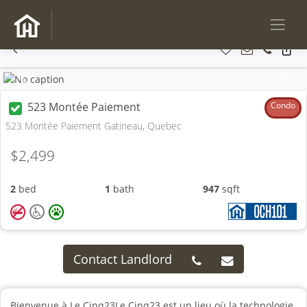
Previous
Next
523 Montée Paiement
Condo
523 Montée Paiement Gatineau, Quebec
$2,499
2
bed
1
bath
947
sqft
Contact Landlord
Bienvenue à Le Cinq23Le Cinq23 est un lieu où la technologie