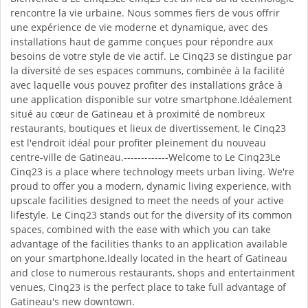
rencontre la vie urbaine. Nous sommes fiers de vous offrir
une expérience de vie moderne et dynamique, avec des
installations haut de gamme conçues pour répondre aux
besoins de votre style de vie actif. Le Cinq23 se distingue par
la diversité de ses espaces communs, combinée à la facilité
avec laquelle vous pouvez profiter des installations grâce à
une application disponible sur votre smartphone.Idéalement
situé au cœur de Gatineau et à proximité de nombreux
restaurants, boutiques et lieux de divertissement, le Cinq23
est l'endroit idéal pour profiter pleinement du nouveau
centre-ville de Gatineau.-------------Welcome to Le Cinq23Le
Cinq23 is a place where technology meets urban living. We're
proud to offer you a modern, dynamic living experience, with
upscale facilities designed to meet the needs of your active
lifestyle. Le Cinq23 stands out for the diversity of its common
spaces, combined with the ease with which you can take
advantage of the facilities thanks to an application available
on your smartphone.Ideally located in the heart of Gatineau
and close to numerous restaurants, shops and entertainment
venues, Cinq23 is the perfect place to take full advantage of
Gatineau's new downtown.