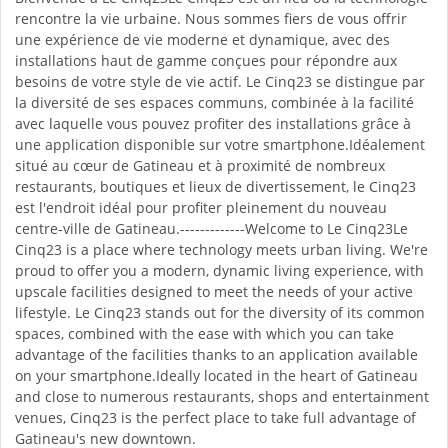
rencontre la vie urbaine. Nous sommes fiers de vous offrir
une expérience de vie moderne et dynamique, avec des
installations haut de gamme conçues pour répondre aux
besoins de votre style de vie actif. Le Cinq23 se distingue par
la diversité de ses espaces communs, combinée à la facilité
avec laquelle vous pouvez profiter des installations grâce à
une application disponible sur votre smartphone.Idéalement
situé au cœur de Gatineau et à proximité de nombreux
restaurants, boutiques et lieux de divertissement, le Cinq23
est l'endroit idéal pour profiter pleinement du nouveau
centre-ville de Gatineau.-------------Welcome to Le Cinq23Le
Cinq23 is a place where technology meets urban living. We're
proud to offer you a modern, dynamic living experience, with
upscale facilities designed to meet the needs of your active
lifestyle. Le Cinq23 stands out for the diversity of its common
spaces, combined with the ease with which you can take
advantage of the facilities thanks to an application available
on your smartphone.Ideally located in the heart of Gatineau
and close to numerous restaurants, shops and entertainment
venues, Cinq23 is the perfect place to take full advantage of
Gatineau's new downtown.