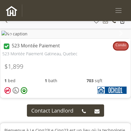
Previous
Next
523 Montée Paiement
Condo
523 Montée Paiement Gatineau, Quebec
$1,899
1
bed
1
bath
703
sqft
Contact Landlord
Bienvenue à Le Cinq23Le Cinq23 est un lieu où la technologie