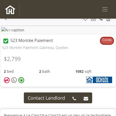
Previous
Next
523 Montée Paiement
Condo
523 Montée Paiement Gatineau, Quebec
$2,799
2
bed
2
bath
1082
sqft
Contact Landlord
Bienvenue à Le Cinq23Le Cinq23 est un lieu où la technologie