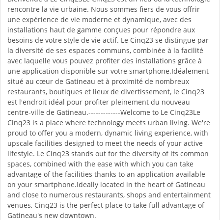
rencontre la vie urbaine. Nous sommes fiers de vous offrir
une expérience de vie moderne et dynamique, avec des
installations haut de gamme conçues pour répondre aux
besoins de votre style de vie actif. Le Cinq23 se distingue par
la diversité de ses espaces communs, combinée à la facilité
avec laquelle vous pouvez profiter des installations grâce à
une application disponible sur votre smartphone.Idéalement
situé au cœur de Gatineau et à proximité de nombreux
restaurants, boutiques et lieux de divertissement, le Cinq23
est l'endroit idéal pour profiter pleinement du nouveau
centre-ville de Gatineau.-------------Welcome to Le Cinq23Le
Cinq23 is a place where technology meets urban living. We're
proud to offer you a modern, dynamic living experience, with
upscale facilities designed to meet the needs of your active
lifestyle. Le Cinq23 stands out for the diversity of its common
spaces, combined with the ease with which you can take
advantage of the facilities thanks to an application available
on your smartphone.Ideally located in the heart of Gatineau
and close to numerous restaurants, shops and entertainment
venues, Cinq23 is the perfect place to take full advantage of
Gatineau's new downtown.