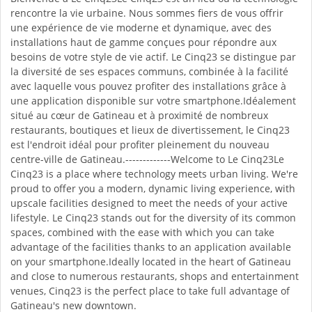
rencontre la vie urbaine. Nous sommes fiers de vous offrir
une expérience de vie moderne et dynamique, avec des
installations haut de gamme conçues pour répondre aux
besoins de votre style de vie actif. Le Cinq23 se distingue par
la diversité de ses espaces communs, combinée à la facilité
avec laquelle vous pouvez profiter des installations grâce à
une application disponible sur votre smartphone.Idéalement
situé au cœur de Gatineau et à proximité de nombreux
restaurants, boutiques et lieux de divertissement, le Cinq23
est l'endroit idéal pour profiter pleinement du nouveau
centre-ville de Gatineau.-------------Welcome to Le Cinq23Le
Cinq23 is a place where technology meets urban living. We're
proud to offer you a modern, dynamic living experience, with
upscale facilities designed to meet the needs of your active
lifestyle. Le Cinq23 stands out for the diversity of its common
spaces, combined with the ease with which you can take
advantage of the facilities thanks to an application available
on your smartphone.Ideally located in the heart of Gatineau
and close to numerous restaurants, shops and entertainment
venues, Cinq23 is the perfect place to take full advantage of
Gatineau's new downtown.