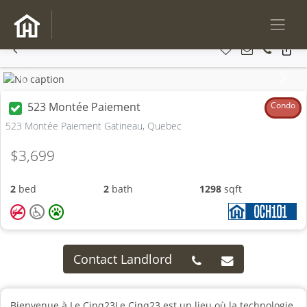
Previous
Next
523 Montée Paiement
Condo
523 Montée Paiement Gatineau, Quebec
$3,699
2
bed
2
bath
1298
sqft
Contact Landlord
Bienvenue à Le Cinq23Le Cinq23 est un lieu où la technologie