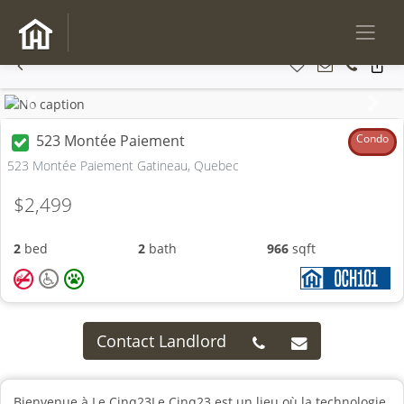
Previous
Next
523 Montée Paiement
Condo
523 Montée Paiement Gatineau, Quebec
$2,499
2
bed
2
bath
966
sqft
Contact Landlord
Bienvenue à Le Cinq23Le Cinq23 est un lieu où la technologie