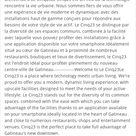
rencontre la vie urbaine. Nous sommes fiers de vous offrir
une expérience de vie moderne et dynamique, avec des
installations haut de gamme conçues pour répondre aux
besoins de votre style de vie actif. Le Cinq23 se distingue par
la diversité de ses espaces communs, combinée à la facilité
avec laquelle vous pouvez profiter des installations grâce à
une application disponible sur votre smartphone.Idéalement
situé au cœur de Gatineau et à proximité de nombreux
restaurants, boutiques et lieux de divertissement, le Cinq23
est l'endroit idéal pour profiter pleinement du nouveau
centre-ville de Gatineau.-------------Welcome to Le Cinq23Le
Cinq23 is a place where technology meets urban living. We're
proud to offer you a modern, dynamic living experience, with
upscale facilities designed to meet the needs of your active
lifestyle. Le Cinq23 stands out for the diversity of its common
spaces, combined with the ease with which you can take
advantage of the facilities thanks to an application available
on your smartphone.Ideally located in the heart of Gatineau
and close to numerous restaurants, shops and entertainment
venues, Cinq23 is the perfect place to take full advantage of
Gatineau's new downtown.